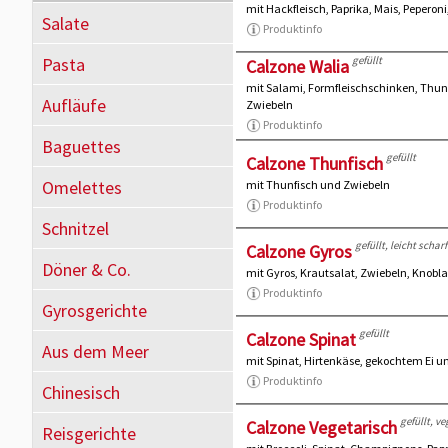
mit Hackfleisch, Paprika, Mais, Pepero
Salate
Produktinfo
Pasta
gefüllt
Calzone Walia
mit Salami, Formfleischschinken, Thun
Aufläufe
Zwiebeln
Produktinfo
Baguettes
gefüllt
Calzone Thunfisch
Omelettes
mit Thunfisch und Zwiebeln
Produktinfo
Schnitzel
gefüllt, leicht scharf
Calzone Gyros
Döner & Co.
mit Gyros, Krautsalat, Zwiebeln, Knobl
Produktinfo
Gyrosgerichte
gefüllt
Calzone Spinat
Aus dem Meer
mit Spinat, Hirtenkäse, gekochtem Ei 
Produktinfo
Chinesisch
gefüllt, v
Calzone Vegetarisch
Reisgerichte