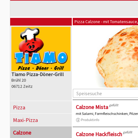
Pizza Calzone - mit Tomatensauce
Tiamo Pizza-Döner-Grill
Brühl 20
06712 Zeitz
gefüllt
Calzone Mista
Pizza
mit Salami, Formfleischschinken, Pilze
Maxi-Pizza
Produktinfo
Calzone
gefüllt
Calzone Hackfleisch