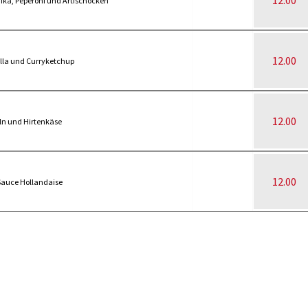
12.00
rika, Peperoni und Artischocken
12.00
lla und Curryketchup
12.00
ln und Hirtenkäse
12.00
Sauce Hollandaise