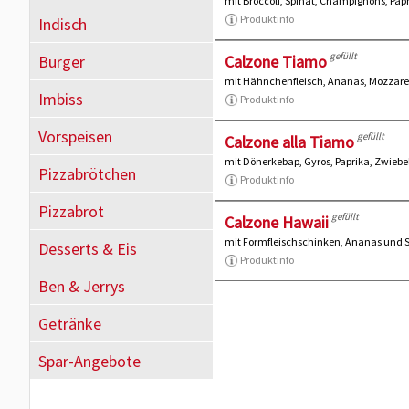
mit Broccoli, Spinat, Champignons, Pap
Produktinfo
Indisch
gefüllt
Burger
Calzone Tiamo
mit Hähnchenfleisch, Ananas, Mozzare
Imbiss
Produktinfo
Vorspeisen
gefüllt
Calzone alla Tiamo
mit Dönerkebap, Gyros, Paprika, Zwiebe
Pizzabrötchen
Produktinfo
Pizzabrot
gefüllt
Calzone Hawaii
mit Formfleischschinken, Ananas und 
Desserts & Eis
Produktinfo
Ben & Jerrys
Getränke
Spar-Angebote