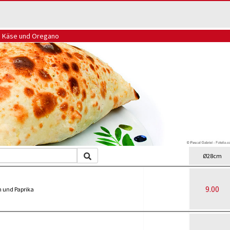
, Käse und Oregano
Ø28cm
9.00
n und Paprika