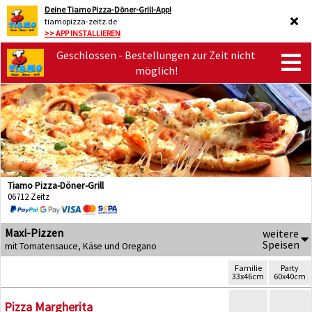
Deine Tiamo Pizza-Döner-Grill-App!
tiamopizza-zeitz.de
>> APP INSTALLIEREN
Geschlossen - Bestellungen zur Zeit nicht
möglich!
Tiamo Pizza-Döner-Grill
06712 Zeitz
Maxi-Pizzen
weitere
Speisen
mit Tomatensauce, Käse und Oregano
Familie
Party
33x46cm
60x40cm
Pizza Margherita