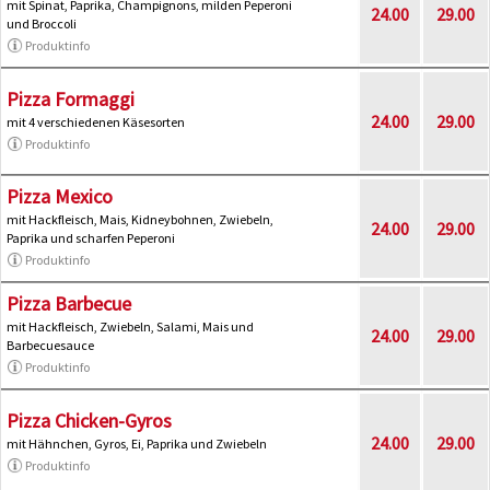
mit Spinat, Paprika, Champignons, milden Peperoni
24.00
29.00
und Broccoli
Produktinfo
Pizza Formaggi
24.00
29.00
mit 4 verschiedenen Käsesorten
Produktinfo
Pizza Mexico
mit Hackfleisch, Mais, Kidneybohnen, Zwiebeln,
24.00
29.00
Paprika und scharfen Peperoni
Produktinfo
Pizza Barbecue
mit Hackfleisch, Zwiebeln, Salami, Mais und
24.00
29.00
Barbecuesauce
Produktinfo
Pizza Chicken-Gyros
24.00
29.00
mit Hähnchen, Gyros, Ei, Paprika und Zwiebeln
Produktinfo