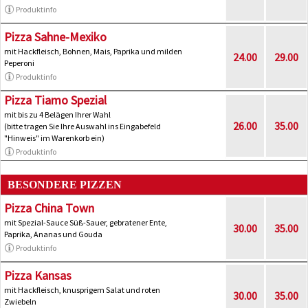
Produktinfo
Pizza Sahne-Mexiko
mit Hackfleisch, Bohnen, Mais, Paprika und milden
24.00
29.00
Peperoni
Produktinfo
Pizza Tiamo Spezial
mit bis zu 4 Belägen Ihrer Wahl
26.00
35.00
(bitte tragen Sie Ihre Auswahl ins Eingabefeld
"Hinweis" im Warenkorb ein)
Produktinfo
BESONDERE PIZZEN
Pizza China Town
mit Spezial-Sauce Süß-Sauer, gebratener Ente,
30.00
35.00
Paprika, Ananas und Gouda
Produktinfo
Pizza Kansas
mit Hackfleisch, knusprigem Salat und roten
30.00
35.00
Zwiebeln